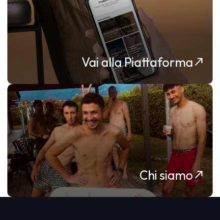
Vai alla Piattaforma
north_east
Chi siamo
north_east