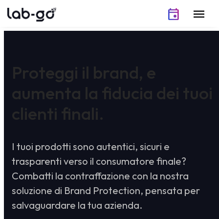
Vai al contenuto
event
menu
Proteggi il brand, e
aumenta la fiducia dei tuoi
clienti finali.
I tuoi prodotti sono autentici, sicuri e
trasparenti verso il consumatore finale?
Combatti la contraffazione con la nostra
soluzione di Brand Protection, pensata per
salvaguardare la tua azienda.