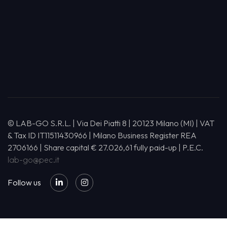
© LAB-GO S.R.L. | Via Dei Piatti 8 | 20123 Milano (MI) | VAT
& Tax ID IT11511430966 | Milano Business Register REA
2706166 | Share capital € 27.026,61 fully paid-up | P.E.C.
lab-go@pec.it
Follow us