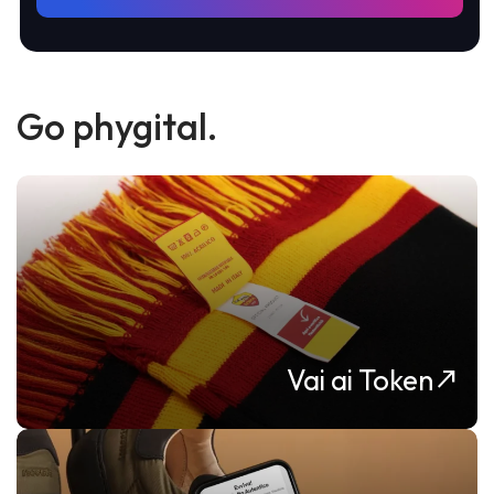
Go phygital.
Vai ai Token
north_east