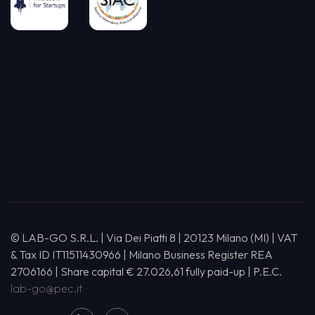
© LAB-GO S.R.L. | Via Dei Piatti 8 | 20123 Milano (MI) | VAT
& Tax ID IT11511430966 | Milano Business Register REA
2706166 | Share capital € 27.026,61 fully paid-up | P.E.C.
lab-go@pec.it